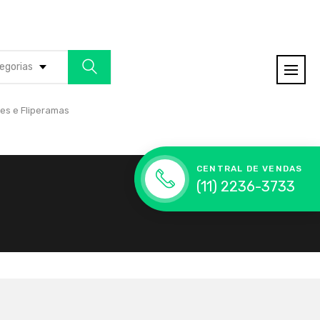
egorias
es e Fliperamas
CENTRAL DE VENDAS
(11) 2236-3733