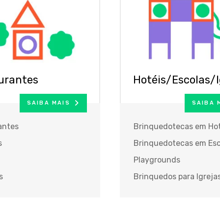
urantes
Hotéis/Escolas/I
SAIBA MAIS
SAIBA 
antes
Brinquedotecas em Hot
s
Brinquedotecas em Esc
Playgrounds
s
Brinquedos para Igreja