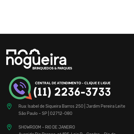
Brinquedos
para
Buffet
Infantil
Fábrica
localizada
Rua: Isabel de Siqueira Barros 250 | Jardim Pereira Leite
na
São Paulo – SP | 02712-080
Zona
Norte,
SHOWROOM – RIO DE JANEIRO
de