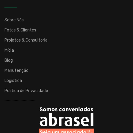
atuação
em
todo
Sobre Nós
o
Fotos & Clientes
país.
Desenvolve
Projetos & Consultoria
brinquedos,
Mídia
cenografias,
Blog
mobiliários
e
Manutenção
eletrônicos
Logística
para
espaços
Política de Privacidade
infantis,
……………………………..
brinquedoteca
e
entretenimento
para
condomínios