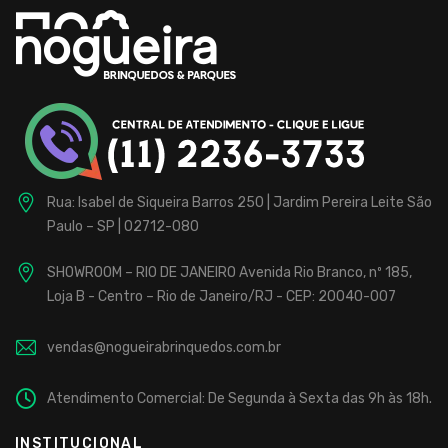
para
Buffet
Infantil
Fábrica
localizada
Rua: Isabel de Siqueira Barros 250 | Jardim Pereira Leite
São
na
Paulo – SP | 02712-080
Zona
Norte,
SHOWROOM – RIO DE JANEIRO
Avenida Rio Branco, nº 185,
de
Loja B - Centro – Rio de Janeiro/RJ - CEP: 20040-007
São
Paulo,
vendas@nogueirabrinquedos.com.br
com
25
Atendimento Comercial: De Segunda à Sexta das 9h às 18h.
anos
de
INSTITUCIONAL