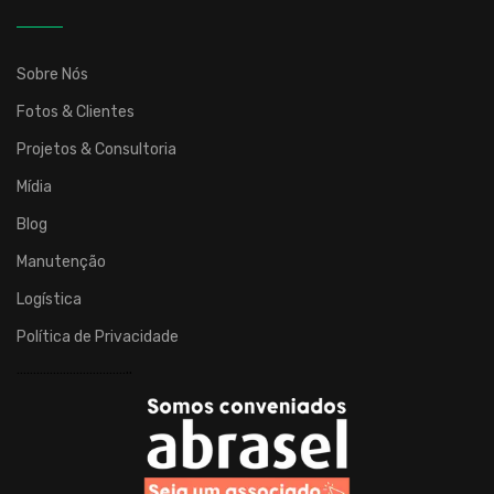
atuação
em
todo
Sobre Nós
o
Fotos & Clientes
país.
Desenvolve
Projetos & Consultoria
brinquedos,
Mídia
cenografias,
Blog
mobiliários
e
Manutenção
eletrônicos
Logística
para
espaços
Política de Privacidade
infantis,
……………………………..
brinquedoteca
e
entretenimento
para
condomínios