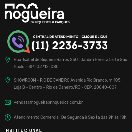
para
Buffet
Infantil
Fábrica
localizada
Rua: Isabel de Siqueira Barros 250 | Jardim Pereira Leite
São
na
Paulo – SP | 02712-080
Zona
Norte,
SHOWROOM – RIO DE JANEIRO
Avenida Rio Branco, nº 185,
de
Loja B - Centro – Rio de Janeiro/RJ - CEP: 20040-007
São
Paulo,
vendas@nogueirabrinquedos.com.br
com
25
Atendimento Comercial: De Segunda à Sexta das 9h às 18h.
anos
de
INSTITUCIONAL