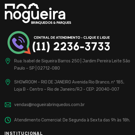
para
Buffet
Infantil
Fábrica
localizada
Rua: Isabel de Siqueira Barros 250 | Jardim Pereira Leite
São
na
Paulo – SP | 02712-080
Zona
Norte,
SHOWROOM – RIO DE JANEIRO
Avenida Rio Branco, nº 185,
de
Loja B - Centro – Rio de Janeiro/RJ - CEP: 20040-007
São
Paulo,
vendas@nogueirabrinquedos.com.br
com
25
Atendimento Comercial: De Segunda à Sexta das 9h às 18h.
anos
de
INSTITUCIONAL