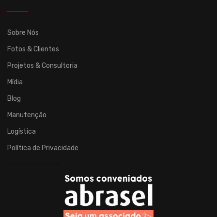
atuação
em
todo
Sobre Nós
o
Fotos & Clientes
país.
Desenvolve
Projetos & Consultoria
brinquedos,
Mídia
cenografias,
Blog
mobiliários
e
Manutenção
eletrônicos
Logística
para
espaços
Política de Privacidade
infantis,
……………………………..
brinquedoteca
e
entretenimento
para
condomínios