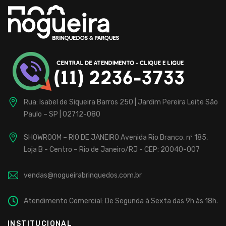
para
Buffet
Infantil
Fábrica
localizada
Rua: Isabel de Siqueira Barros 250 | Jardim Pereira Leite
São
na
Paulo – SP | 02712-080
Zona
Norte,
SHOWROOM – RIO DE JANEIRO
Avenida Rio Branco, nº 185,
de
Loja B - Centro – Rio de Janeiro/RJ - CEP: 20040-007
São
Paulo,
vendas@nogueirabrinquedos.com.br
com
25
Atendimento Comercial: De Segunda à Sexta das 9h às 18h.
anos
de
INSTITUCIONAL