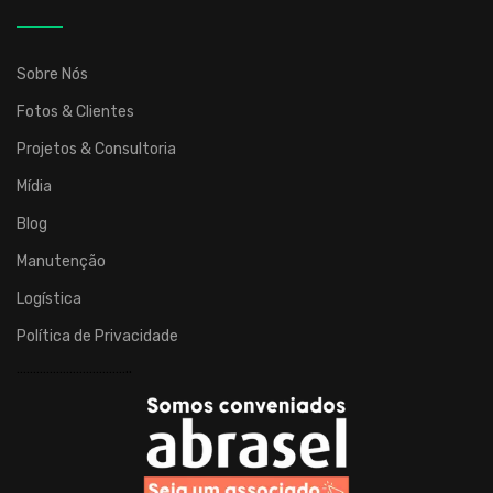
atuação
em
todo
Sobre Nós
o
Fotos & Clientes
país.
Desenvolve
Projetos & Consultoria
brinquedos,
Mídia
cenografias,
Blog
mobiliários
e
Manutenção
eletrônicos
Logística
para
espaços
Política de Privacidade
infantis,
……………………………..
brinquedoteca
e
entretenimento
para
condomínios