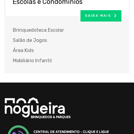
Escolas e Condomínios
SAIBA MAIS
Brinquedoteca Escolar
Salão de Jogos
Área Kids
Mobiliário Infantil
Brinquedos
para
Buffet
Infantil