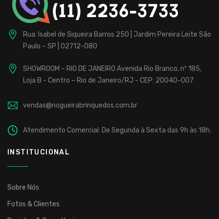
Fábrica
localizada
Rua: Isabel de Siqueira Barros 250 | Jardim Pereira Leite
São
na
Paulo – SP | 02712-080
Zona
Norte,
SHOWROOM – RIO DE JANEIRO
Avenida Rio Branco, nº 185,
de
Loja B - Centro – Rio de Janeiro/RJ - CEP: 20040-007
São
Paulo,
vendas@nogueirabrinquedos.com.br
com
25
Atendimento Comercial: De Segunda à Sexta das 9h às 18h.
anos
de
INSTITUCIONAL
atuação
em
todo
Sobre Nós
o
Fotos & Clientes
país.