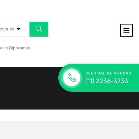
egorias
es e Fliperamas
CENTRAL DE VENDAS
(11) 2236-3733