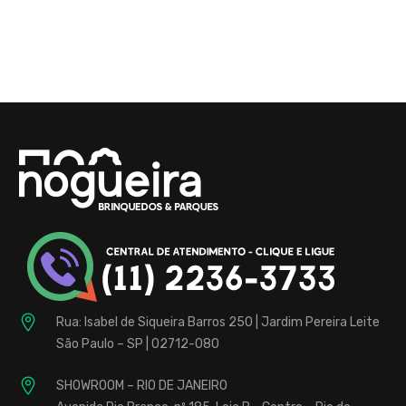
Brinquedos
para
Buffet
Infantil
Fábrica
localizada
Rua: Isabel de Siqueira Barros 250 | Jardim Pereira Leite
na
São Paulo – SP | 02712-080
Zona
Norte,
SHOWROOM – RIO DE JANEIRO
de