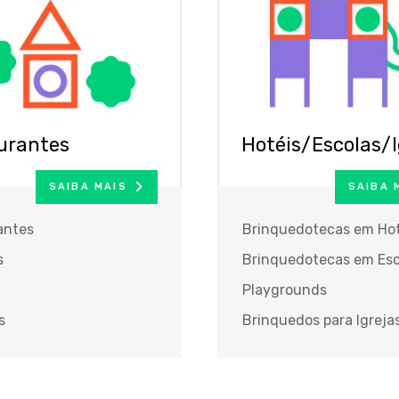
urantes
Hotéis/Escolas/I
SAIBA MAIS
SAIBA 
antes
Brinquedotecas em Hot
s
Brinquedotecas em Esc
Playgrounds
s
Brinquedos para Igreja